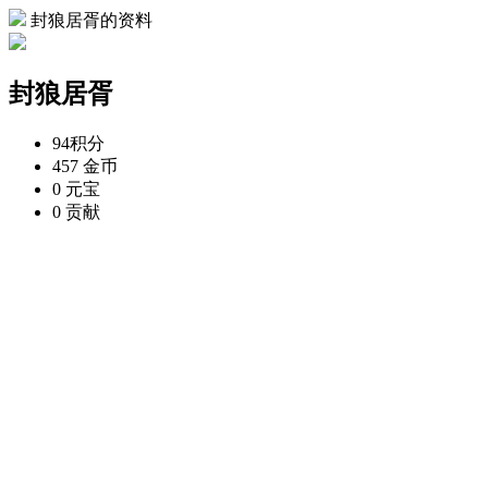
封狼居胥的资料
封狼居胥
94
积分
457
金币
0
元宝
0
贡献