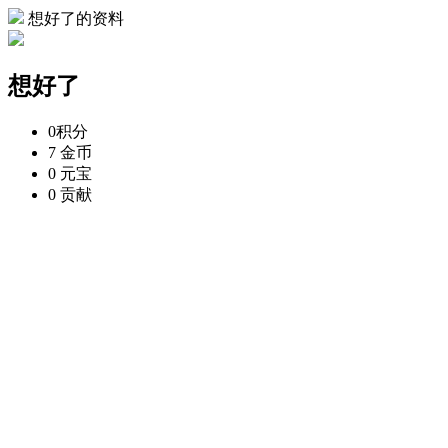
想好了的资料
想好了
0
积分
7
金币
0
元宝
0
贡献