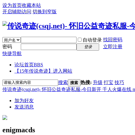
设为首页
收藏本站
开启辅助访问
切换到窄版
找回密码
自动登录
密码
立即注册
登录
快捷导航
论坛首页
BBS
【15年传说奇迹】进入网站
搜索
热搜:
升级
打宝
技巧
搜索
传说奇迹(csqj.net)- 怀旧公益奇迹私服-今日新开 千人火爆在线 
加为好友
发送消息
enigmacds