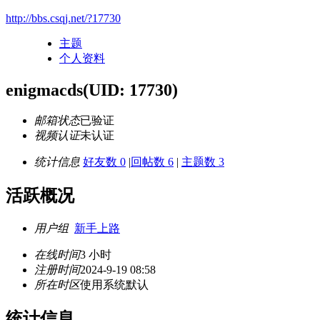
http://bbs.csqj.net/?17730
主题
个人资料
enigmacds
(UID: 17730)
邮箱状态
已验证
视频认证
未认证
统计信息
好友数 0
|
回帖数 6
|
主题数 3
活跃概况
用户组
新手上路
在线时间
3 小时
注册时间
2024-9-19 08:58
所在时区
使用系统默认
统计信息