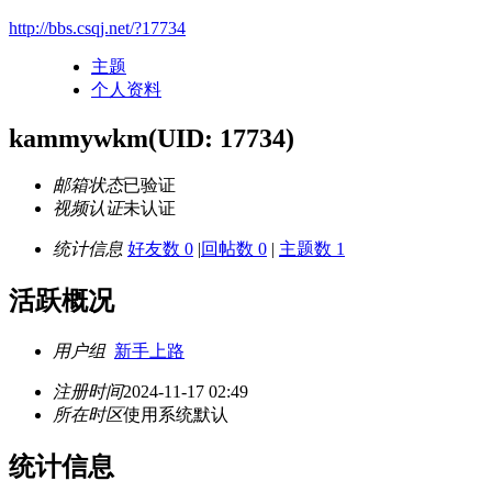
http://bbs.csqj.net/?17734
主题
个人资料
kammywkm
(UID: 17734)
邮箱状态
已验证
视频认证
未认证
统计信息
好友数 0
|
回帖数 0
|
主题数 1
活跃概况
用户组
新手上路
注册时间
2024-11-17 02:49
所在时区
使用系统默认
统计信息