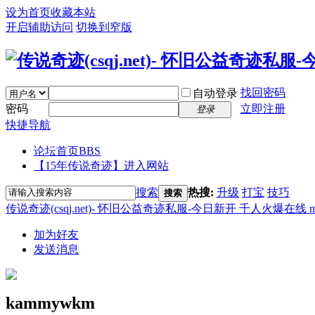
设为首页
收藏本站
开启辅助访问
切换到窄版
找回密码
自动登录
密码
立即注册
登录
快捷导航
论坛首页
BBS
【15年传说奇迹】进入网站
搜索
热搜:
升级
打宝
技巧
搜索
传说奇迹(csqj.net)- 怀旧公益奇迹私服-今日新开 千人火爆在线 
加为好友
发送消息
kammywkm