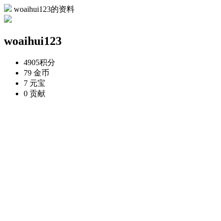
woaihui123的资料
woaihui123
4905
积分
79
金币
7
元宝
0
贡献