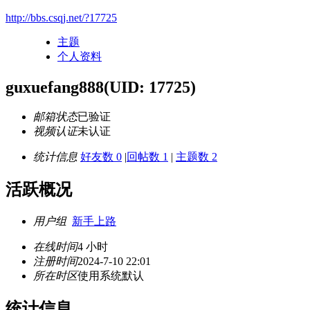
http://bbs.csqj.net/?17725
主题
个人资料
guxuefang888
(UID: 17725)
邮箱状态
已验证
视频认证
未认证
统计信息
好友数 0
|
回帖数 1
|
主题数 2
活跃概况
用户组
新手上路
在线时间
4 小时
注册时间
2024-7-10 22:01
所在时区
使用系统默认
统计信息