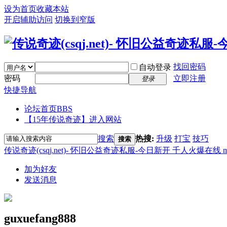
设为首页
收藏本站
开启辅助访问
切换到窄版
找回密码
自动登录
密码
立即注册
登录
快捷导航
论坛首页
BBS
【15年传说奇迹】进入网站
搜索
热搜:
升级
打宝
技巧
搜索
传说奇迹(csqj.net)- 怀旧公益奇迹私服-今日新开 千人火爆在线 
加为好友
发送消息
guxuefang888