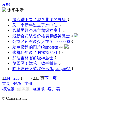
发帖
休闲生活
游戏进不去了吗？
北飞的野猪
3
又一个新年过去了
水中仙
5
给精灵拜个晚年
超级神魔士
2
最新会员装备价格表
超级神魔士
4
公益区还有多少人在？
lin000000
3
发点攒劲的图片哈
lindaren
44
这都10年多了啊
70727581
10
加油吉林省
超级神魔士
7
梦回区！跪求一败
半截转
3
晚上吃什么菜喝什么酒
qiaoyan98
1
1
2
3
4
.. 233
/ 233 页
下一页
首页
|
登录
|
注册
标准版
|
触屏版
|
电脑版
|
客户端
© Comsenz Inc.