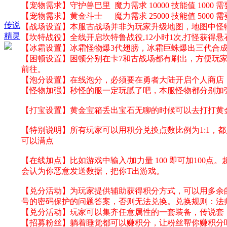
【宠物需求】守护兽巴里 魔力需求 10000 技能值 1000
【宠物需求】黄金斗士 魔力需求 25000 技能值 5000 
传说
【战场设置】本服古战场并非为玩家升级地图，地图中怪
精灵
【坎特战役】全线开启坎特鲁战役,12小时1次,打怪获得悬石,
【冰霜设置】冰霜怪物爆3代翅膀，冰霜巨蛛爆出三代合
【困顿设置】困顿分别在卡7和古战场都有刷出，方便玩家
前往。
【泡分设置】在线泡分，必须要在勇者大陆开启个人商店
【怪物加强】秒怪的服一定玩腻了吧，本服怪物都分别加
【打宝设置】黄金宝箱丢出宝石无聊的时候可以去打打黄
【特别说明】所有玩家可以用积分兑换点数比例为1:1，
可以满点
【在线加点】比如游戏中输入/加力量 100 即可加10
会认为你恶意发送数据，把你T出游戏。
【兑分活动】为玩家提供辅助获得积分方式，可以用多余的
号的密码保护的问题答案，否则无法兑换。兑换规则：法师-召
【兑分活动】玩家可以集齐任意属性的一套装备，传说套（
【招募粉丝】躺着睡觉都可以赚积分，让粉丝帮你赚积分