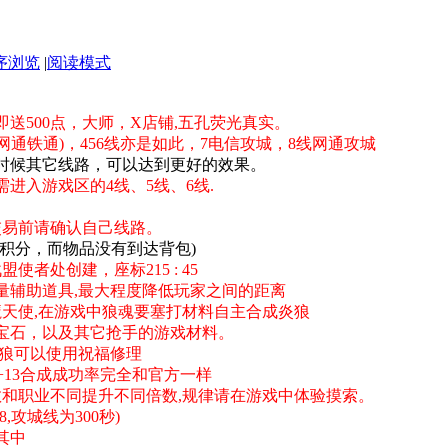
序浏览
|
阅读模式
即送500点，大师，X店铺,五孔荧光真实。
网通铁通)，456线亦是如此，7电信攻城，8线网通攻城
时候其它线路，可以达到更好的效果。
需进入游戏区的4线、5线、6线.
交易前请确认自己线路。
积分，而物品没有到达背包)
者处创建，座标215 : 45
量辅助道具,最大程度降低玩家之间的距离
魔天使,在游戏中狼魂要塞打材料自主合成炎狼
宝石，以及其它抢手的游戏材料。
血,狼可以使用祝福修理
至+13合成成功率完全和官方一样
数和职业不同提升不同倍数,规律请在游戏中体验摸索。
攻城线为300秒)
其中