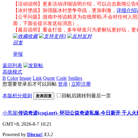
【活动说明】更多活动详细说明介绍，可以点击新闻公告
【冰封堡战】加强版冰封堡争夺战，更加刺激，
详细介绍
【公平问题】游戏中传说精灵为在线帮助,不会对任何人照
面，下面会提示发送短消息）。
【最后说明】重金打造，多年研发只为更耐玩更好玩，更
收藏
支持
3
反对
回复
举报
返回列表
高级模式
B
Color
Image
Link
Quote
Code
Smilies
您需要登录后才可以回帖
登录
|
立即注册
本版积分规则
回帖后跳转到最后一页
发表回复
小黑屋
|
传说奇迹(csqj.net)- 怀旧公益奇迹私服-今日新开 千人火
GMT+8, 2026-8-7 10:21
Powered by
Discuz!
X3.2