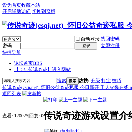
设为首页
收藏本站
开启辅助访问
切换到窄版
找回密码
自动登录
密码
立即注册
登录
快捷导航
论坛首页
BBS
【15年传说奇迹】进入网站
搜索
热搜:
升级
打宝
技巧
搜索
传说奇迹(csqj.net)- 怀旧公益奇迹私服-今日新开 千人火爆在线 
返回列表
传说奇迹游戏设置介
查看:
120025
|
回复:
0
[复制链接]