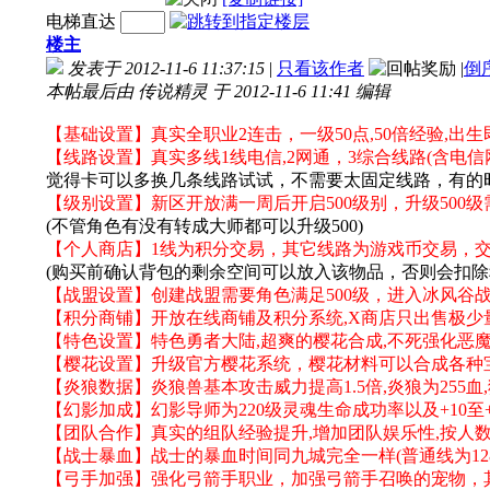
电梯直达
楼主
发表于 2012-11-6 11:37:15
|
只看该作者
|
倒
本帖最后由 传说精灵 于 2012-11-6 11:41 编辑
【基础设置】真实全职业2连击，一级50点,50倍经验,出生
【线路设置】真实多线1线电信,2网通，3综合线路(含电信
觉得卡可以多换几条线路试试，不需要太固定线路，有的
【级别设置】新区开放满一周后开启500级别，升级500级
(不管角色有没有转成大师都可以升级500)
【个人商店】1线为积分交易，其它线路为游戏币交易，
(购买前确认背包的剩余空间可以放入该物品，否则会扣除
【战盟设置】创建战盟需要角色满足500级，进入冰风谷战盟使
【积分商铺】开放在线商铺及积分系统,X商店只出售极少
【特色设置】特色勇者大陆,超爽的樱花合成,不死强化恶
【樱花设置】升级官方樱花系统，樱花材料可以合成各种
【炎狼数据】炎狼兽基本攻击威力提高1.5倍,炎狼为255
【幻影加成】幻影导师为220级灵魂生命成功率以及+10
【团队合作】真实的组队经验提升,增加团队娱乐性,按人
【战士暴血】战士的暴血时间同九城完全一样(普通线为128,
【弓手加强】强化弓箭手职业，加强弓箭手召唤的宠物，