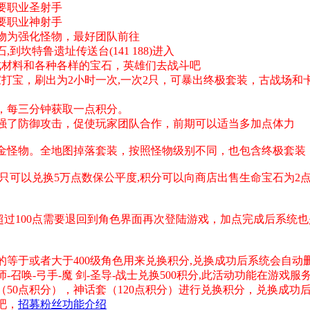
 需要职业圣射手
需要职业神射手
物为强化怪物，最好团队前往
到坎特鲁遗址传送台(141 188)进入
成材料和各种各样的宝石，英雄们去战斗吧
打宝，刷出为2小时一次,一次2只，可暴出终极套装，古战场和
，每三分钟获取一点积分。
强了防御攻击，促使玩家团队合作，前期可以适当多加点体力
金怪物。全地图掉落套装，按照怪物级别不同，也包含终极套装
都只可以兑换5万点数保公平度,积分可以向商店出售生命宝石为2
0点。超过100点需要退回到角色界面再次登陆游戏，加点完成后
等于或者大于400级角色用来兑换积分,兑换成功后系统会自动删
唤-弓手-魔 剑-圣导-战士兑换500积分,此活动功能在游戏服
50点积分），神话套（120点积分）进行兑换积分，兑换成功
吧，
招募粉丝功能介绍