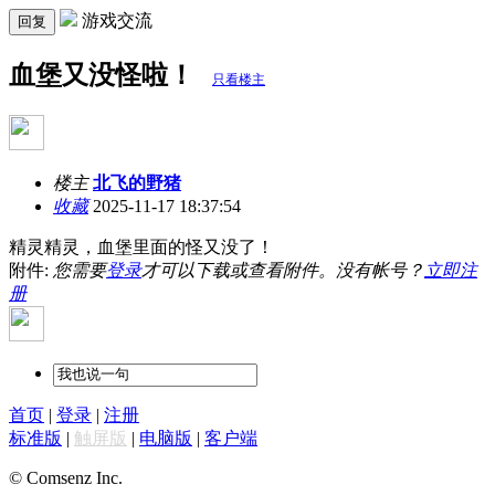
游戏交流
回复
血堡又没怪啦！
只看楼主
楼主
北飞的野猪
收藏
2025-11-17 18:37:54
精灵精灵，血堡里面的怪又没了！
附件:
您需要
登录
才可以下载或查看附件。没有帐号？
立即注
册
首页
|
登录
|
注册
标准版
|
触屏版
|
电脑版
|
客户端
© Comsenz Inc.