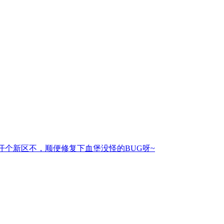
开个新区不，顺便修复下血堡没怪的BUG呀~