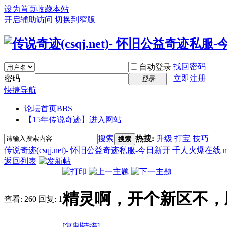
设为首页
收藏本站
开启辅助访问
切换到窄版
找回密码
自动登录
密码
立即注册
登录
快捷导航
论坛首页
BBS
【15年传说奇迹】进入网站
搜索
热搜:
升级
打宝
技巧
搜索
传说奇迹(csqj.net)- 怀旧公益奇迹私服-今日新开 千人火爆在线 
返回列表
精灵啊，开个新区不，
查看:
260
|
回复:
1
[复制链接]