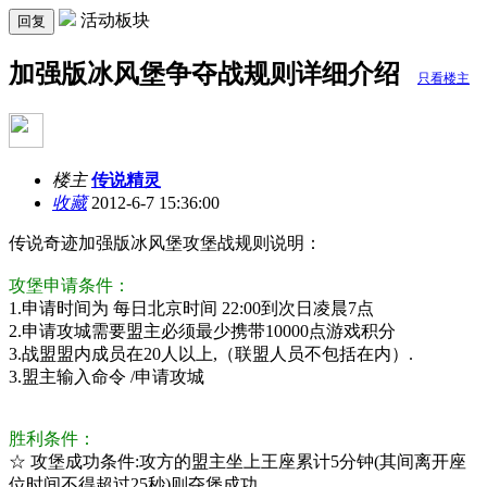
活动板块
回复
加强版冰风堡争夺战规则详细介绍
只看楼主
楼主
传说精灵
收藏
2012-6-7 15:36:00
传说奇迹加强版冰风堡攻堡战规则说明：
攻堡申请条件：
1.申请时间为 每日北京时间 22:00到次日凌晨7点
2.申请攻城需要盟主必须最少携带10000点游戏积分
3.战盟盟内成员在20人以上,（联盟人员不包括在内）.
3.盟主输入命令 /申请攻城
胜利条件：
☆ 攻堡成功条件:攻方的盟主坐上王座累计5分钟(其间离开座
位时间不得超过25秒)则夺堡成功