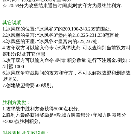
☆ 20:59分为攻堡结束通告时间,此时的守方为最终胜利方.
其它说明：
1.冰风堡的位置: “冰风谷3”的209,190-243,239范围处.
2.冰风堡的皇宫: “冰风谷3”堡内的218,225-231,238范围处.
3.冰风堡的王座: “冰风谷3”皇宫内的225,237处.
4.攻守双方可以输入命令 /冰风堡状态 可以查询到当前双方叫
嚣积分以及其它信息
5.攻守双方可以输入命令 /叫嚣 积分数量 进行下注赌金.例如：
/叫嚣 1000
6.冰风堡争夺战期间的攻方和守方，不可以解散战盟和删除战
盟盟员。
7.创建战盟需要500级别。
胜利方奖励：
1.攻堡战中胜利方会获得5000点积分。
2.胜利方最终获得奖励是=攻城方叫嚣积分+守城方叫嚣积分
+5000点胜利积分。
叫嚣规则及失败说明：